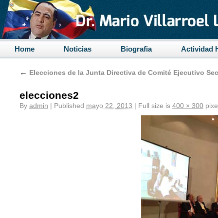
Home
Noticias
Biografia
Actividad 
←
Elecciones de la Junta Directiva de Comité Ejecutivo Secc
elecciones2
By
admin
|
Published
mayo 22, 2013
|
Full size is
400 × 300
pixe